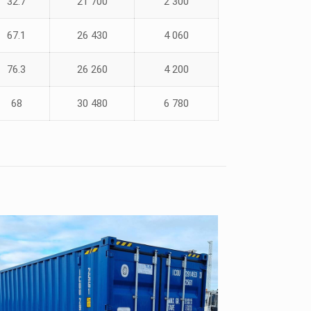
32.7
21 700
2 300
67.1
26 430
4 060
76.3
26 260
4 200
68
30 480
6 780