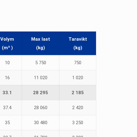
Volym
Max last
Taravikt
(m³ )
(kg)
(kg)
10
5 750
750
16
11 020
1 020
33.1
28 295
2 185
37.4
28 060
2 420
35
30 480
3 250