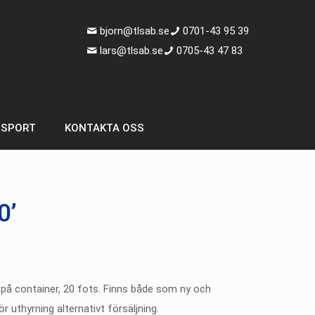
bjorn@tlsab.se
0701-43 95 39
lars@tlsab.se
0705-43 47 83
NSPORT
KONTAKTA OSS
0’
på container, 20 fots. Finns både som ny och
 uthyrning alternativt försäljning.