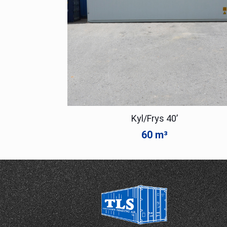
Kyl/Frys 40’
60 m³