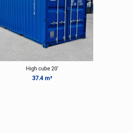
High cube 20’
37.4 m³