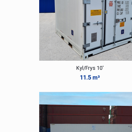
Kyl/Frys 10′
11.5 m³