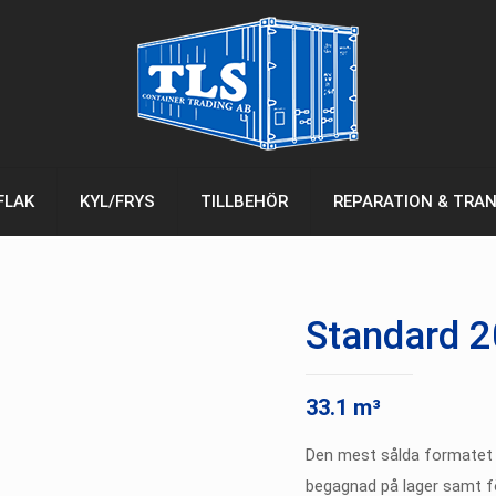
FLAK
KYL/FRYS
TILLBEHÖR
REPARATION & TRA
Standard 2
33.1 m³
Den mest sålda formatet 
begagnad på lager samt för