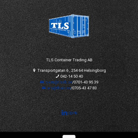
TLS Container Trading AB
Transportgatan 6 , 254 64 Helsingborg
042-14 50 40
bjorn@tlsab.se
/
0701-43 95 39
lars@tlsab.se
/
0705-43 47 83
GDPR