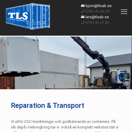
bjorn@tlsab.se
0701-43 95 39
lars@tlsab.se
0705-43 47 83
Reparation & Transport
Vi utför CSC-besiktningar och godkännande av containers. På
vår depå i Helsingborg har vi också en komplett verkstad där vi