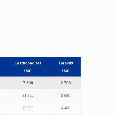
Lastkapacitet
Taravikt
(kg)
(kg)
7 300
2 700
21 320
2 680
26 800
4 400