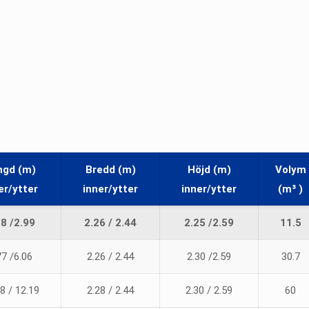
ngd (m)
Bredd (m)
Höjd (m)
Volym
er/ytter
inner/ytter
inner/ytter
(m³ )
68 /2.99
2.26 / 2.44
2.25 /2.59
11.5
77 /6.06
2.26 / 2.44
2.30 /2.59
30.7
8 / 12.19
2.28 / 2.44
2.30 / 2.59
60