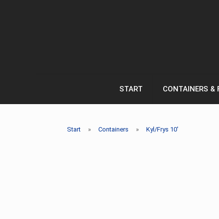
START
CONTAINERS & 
Start
»
Containers
»
Kyl/Frys 10′