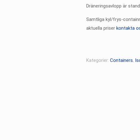
Dräneringsavlopp är stand
Samtliga kyl/frys-contain
aktuella priser
kontakta o
Kategorier:
Containers
,
Is