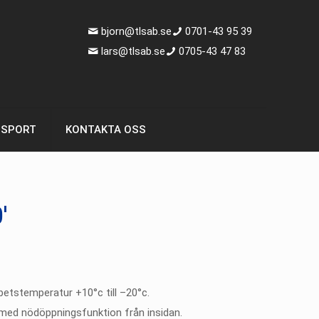
bjorn@tlsab.se
0701-43 95 39
lars@tlsab.se
0705-43 47 83
NSPORT
KONTAKTA OSS
′
rbetstemperatur
+
10°c till
–
20°c
.
med nödöppningsfunktion från insidan.