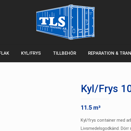
FLAK
KYL/FRYS
TILLBEHÖR
REPARATION & TRA
Kyl/Frys 10
11.5 m³
Kyl/frys container med a
Livsmedelsgodkänd. Dörr 