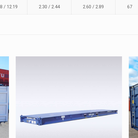
8 / 12.19
2.30 / 2.44
2.60 / 2.89
67