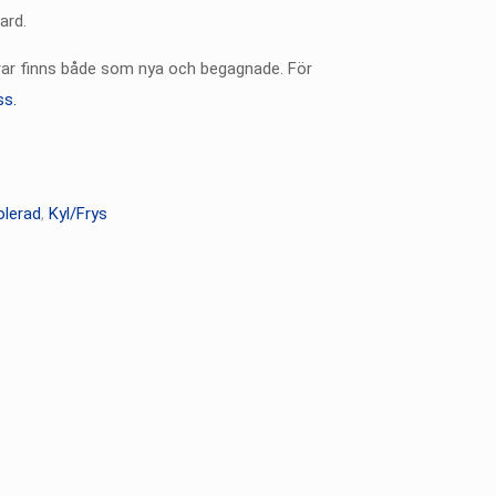
ard.
rar finns både som nya och begagnade. För
ss.
olerad
,
Kyl/Frys