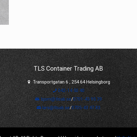
TLS Container Trading AB
Transportgatan 6 , 254 64 Helsingborg
042-14 50 40
bjorn@tlsab.se
/
0701-43 95 39
lars@tlsab.se
/
0705-43 47 83